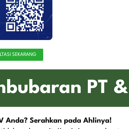
LTASI SEKARANG
mbubaran PT &
V Anda? Serahkan pada Ahlinya!