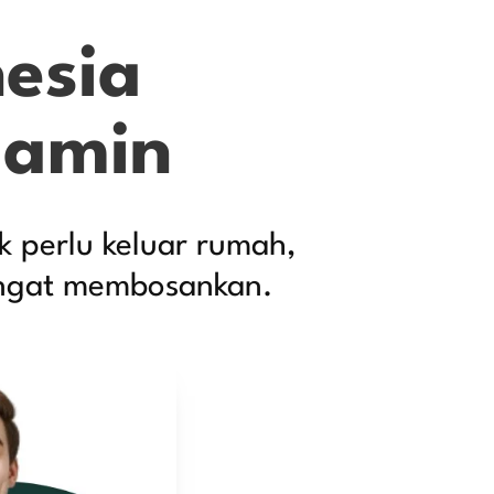
esia
jamin
 perlu keluar rumah,
angat membosankan.