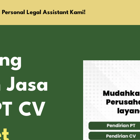
 Personal Legal Assistant Kami!
ang
 Jasa
PT CV
t