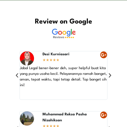
Review on Google
Desi Kurniasari
★
★
★
★
★
Jabal Legal bener-bener deh, super helpful buat kita
Rekomendas
yang punya usaha kecil. Pelayanannya ramah banget,
perijinan C
aman, tepat waktu, tapi tetap detail. Top banget sih
ini!
Langsung aj
aman! Makas
terbaik!
Muhammad Reksa Pasha
Nizahiksan
★
★
★
★
★