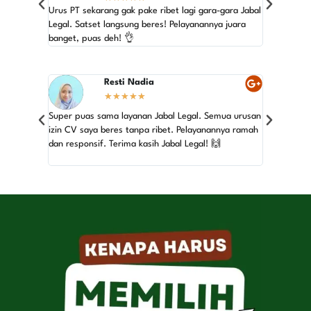
Gak nyangka
Urus PT sekarang gak pake ribet lagi gara-gara Jabal
Legal mema
Legal. Satset langsung beres! Pelayanannya juara
yang top! 
banget, puas deh! 👌
Resti Nadia
★
★
★
★
★
Super puas sama layanan Jabal Legal. Semua urusan
Baru pertam
izin CV saya beres tanpa ribet. Pelayanannya ramah
ngerti apa-
dan responsif. Terima kasih Jabal Legal! 🙌
semuanya j
banget!