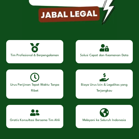
Tim Profesional & Berpengalaman
Solusi Cepat dan Keamanan Data
Urus Perijinan Tepat Waktu Tanpa
Biaya Urus Izin & Legalitas yang
Ribet
Terjangkau
Gratis Konsultasi Bersama Tim Ahli
Melayani ke Seluruh Indonesia