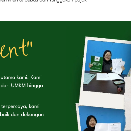
oleh klien & bebas dari tunggakan pajak
ent"
s utama kami. Kami
i dari UMKM hingga
 terpercaya, kami
erbaik dan dukungan