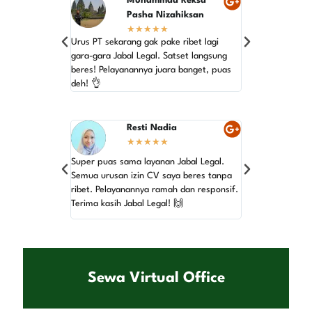
Muhammad Reksa
As
★
Pasha Nizahiksan
★
★
★
★
★
Gak nyangka urus
Urus PT sekarang gak pake ribet lagi
semudah ini. Ja
gara-gara Jabal Legal. Satset langsung
jagonya! Terima 
beres! Pelayanannya juara banget, puas
yang top! 💯
deh! 👌
Resti Nadia
Azi
★
★
★
★
★
★
Super puas sama layanan Jabal Legal.
Baru pertama kal
Semua urusan izin CV saya beres tanpa
dan gak ngerti 
ribet. Pelayanannya ramah dan responsif.
Jabal Legal, sem
Terima kasih Jabal Legal! 🙌
Pelayanannya ju
Sewa Virtual Office