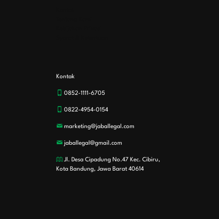
Kontak
Tentang Kami
Kebijakan Privasi
Syarat & Ketentuan
Kontak
0852-1111-6705
0822-4954-0154
marketing@jaballegal.com
jaballegal@gmail.com
Jl. Desa Cipadung No.47 Kec. Cibiru,
Kota Bandung, Jawa Barat 40614