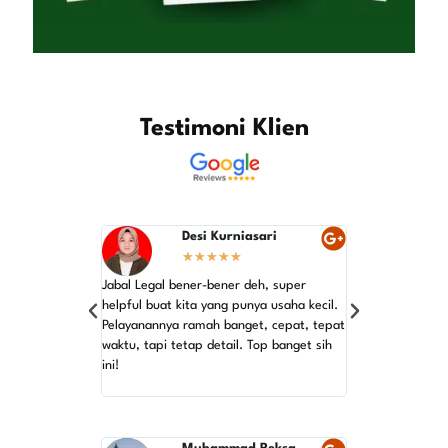
Testimoni Klien
Desi Kurniasari
He
★
★
★
★
★
★
Jabal Legal bener-bener deh, super
Rekomendasi ban
helpful buat kita yang punya usaha kecil.
ribet urus periji
Pelayanannya ramah banget, cepat, tepat
waktu, tapi tetap detail. Top banget sih
Langsung aja ke 
ini!
beres cepat! Maka
emang yang terba