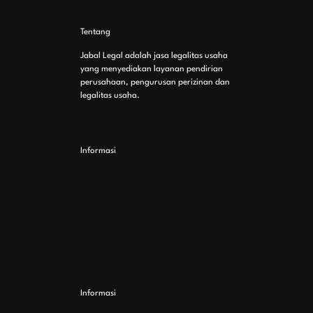
Tentang
Jabal Legal adalah jasa legalitas usaha
yang menyediakan layanan pendirian
perusahaan, pengurusan perizinan dan
legalitas usaha.
Informasi
Pendirian CV
Pendirian PT
Pendirian PT Perorangan
Pendirian Perkumpulan
Pendirian Yayasan
Informasi