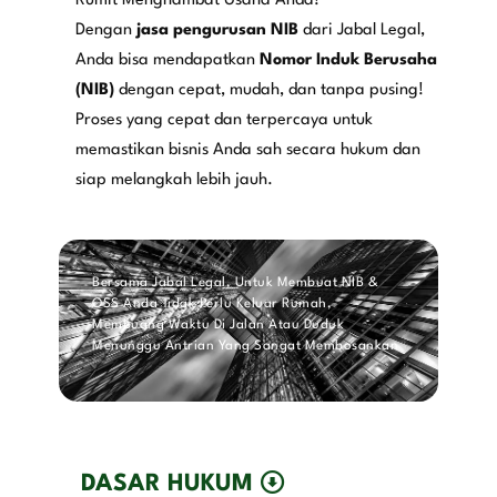
Rumit Menghambat Usaha Anda!
Dengan
jasa pengurusan NIB
dari Jabal Legal,
Anda bisa mendapatkan
Nomor Induk Berusaha
(NIB)
dengan cepat, mudah, dan tanpa pusing!
Proses yang cepat dan terpercaya untuk
memastikan bisnis Anda sah secara hukum dan
siap melangkah lebih jauh.
Bersama Jabal Legal, Untuk Membuat NIB &
OSS Anda Tidak Perlu Keluar Rumah,
Membuang Waktu Di Jalan Atau Duduk
Menunggu Antrian Yang Sangat Membosankan
DASAR HUKUM