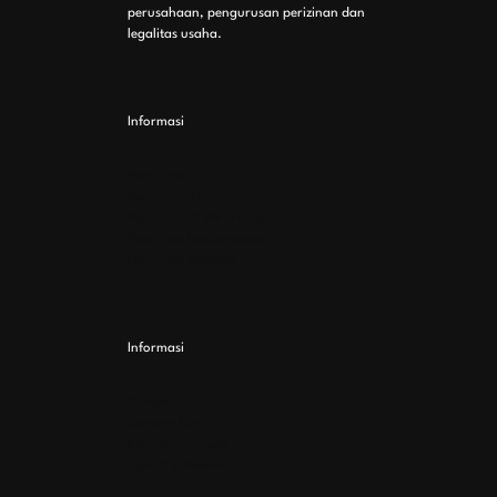
perusahaan, pengurusan perizinan dan
legalitas usaha.
Informasi
Pendirian CV
Pendirian PT
Pendirian PT Perorangan
Pendirian Perkumpulan
Pendirian Yayasan
Informasi
Kontak
Tentang Kami
Kebijakan Privasi
Syarat & Ketentuan