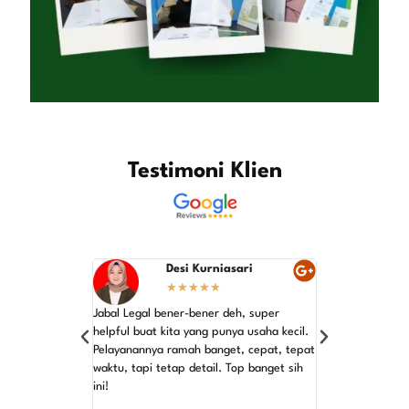
Testimoni Klien
Desi Kurniasari
He
★
★
★
★
★
★
Jabal Legal bener-bener deh, super
Rekomendasi ban
helpful buat kita yang punya usaha kecil.
ribet urus periji
Pelayanannya ramah banget, cepat, tepat
waktu, tapi tetap detail. Top banget sih
Langsung aja ke 
ini!
beres cepat! Maka
emang yang terba