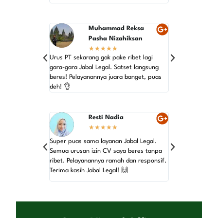
Muhammad Reksa
As
★
Pasha Nizahiksan
★
★
★
★
★
Gak nyangka urus
Urus PT sekarang gak pake ribet lagi
semudah ini. Ja
gara-gara Jabal Legal. Satset langsung
jagonya! Terima 
beres! Pelayanannya juara banget, puas
yang top! 💯
deh! 👌
Resti Nadia
Azi
★
★
★
★
★
★
Super puas sama layanan Jabal Legal.
Baru pertama kal
Semua urusan izin CV saya beres tanpa
dan gak ngerti 
ribet. Pelayanannya ramah dan responsif.
Jabal Legal, sem
Terima kasih Jabal Legal! 🙌
Pelayanannya ju