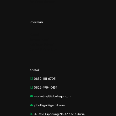
Pendirian Yayasan
Informasi
Kontak
Tentang Kami
Kebijakan Privasi
Syarat & Ketentuan
Kontak
0852-1111-6705
0822-4954-0154
marketing@jaballegal.com
jaballegal@gmail.com
Jl. Desa Cipadung No.47 Kec. Cibiru,