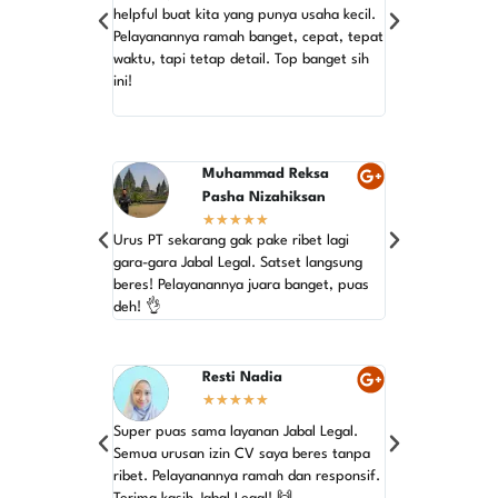
helpful buat kita yang punya usaha kecil.
ribet urus periji
Pelayanannya ramah banget, cepat, tepat
waktu, tapi tetap detail. Top banget sih
Langsung aja ke 
ini!
beres cepat! Maka
emang yang terba
Muhammad Reksa
As
★
Pasha Nizahiksan
★
★
★
★
★
Gak nyangka urus
Urus PT sekarang gak pake ribet lagi
semudah ini. Ja
gara-gara Jabal Legal. Satset langsung
jagonya! Terima 
beres! Pelayanannya juara banget, puas
yang top! 💯
deh! 👌
Resti Nadia
Azi
★
★
★
★
★
★
Super puas sama layanan Jabal Legal.
Baru pertama kal
Semua urusan izin CV saya beres tanpa
dan gak ngerti 
ribet. Pelayanannya ramah dan responsif.
Jabal Legal, sem