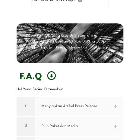
Terima kasih Jabal Legal! 🙌
Pelayanannya ju
Dapatkan Centang Biru Di Instagram &
Facebook Serta Centang Hijau Di Whatsapp
Dengan Liputan Press Release Dari Jabal Legal
F.A.Q
Hal Yang Sering Ditanyakan
1
Menyiapkan Artikel Press Release
2
Pilih Paket dan Media