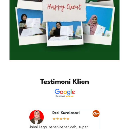
Testimoni Klien
Desi Kurniasari
He
★
★
★
★
★
★
Jabal Legal bener-bener deh, super
Rekomendasi ban