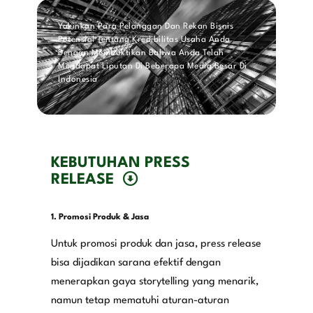
Yakinkan Para Pelanggan Dan Rekan Bisnis
Potensial Tentang Kredibilitas Usaha Anda
Dengan Membuktikan Bahwa Anda Telah
Mendapat Liputan Di Beberapa Media Besar Di
Indonesia
KEBUTUHAN PRESS
RELEASE
1. Promosi Produk & Jasa
Untuk promosi produk dan jasa, press release
bisa dijadikan sarana efektif dengan
menerapkan gaya storytelling yang menarik,
namun tetap mematuhi aturan-aturan