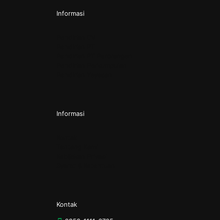
Informasi
Pendirian CV
Pendirian PT
Pendirian PT Perorangan
Pendirian Perkumpulan
Pendirian Yayasan
Informasi
Kontak
Tentang Kami
Kebijakan Privasi
Syarat & Ketentuan
Kontak