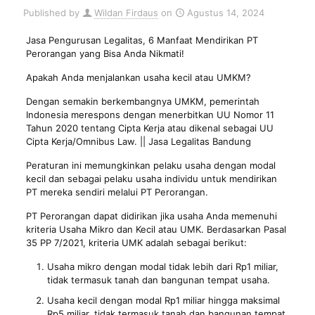
Published by
Wildan Firdaus
on
Agustus 14, 2024
Jasa Pengurusan Legalitas
, 6 Manfaat Mendirikan PT
Perorangan yang Bisa Anda Nikmati!
Apakah Anda menjalankan usaha kecil atau UMKM?
Dengan semakin berkembangnya UMKM, pemerintah
Indonesia merespons dengan menerbitkan UU Nomor 11
Tahun 2020 tentang Cipta Kerja atau dikenal sebagai UU
Cipta Kerja/Omnibus Law. || Jasa Legalitas Bandung
Peraturan ini memungkinkan pelaku usaha dengan modal
kecil dan sebagai pelaku usaha individu untuk mendirikan
PT mereka sendiri melalui PT Perorangan.
PT Perorangan dapat didirikan jika usaha Anda memenuhi
kriteria Usaha Mikro dan Kecil atau UMK. Berdasarkan Pasal
35 PP 7/2021, kriteria UMK adalah sebagai berikut:
Usaha mikro dengan modal tidak lebih dari Rp1 miliar,
tidak termasuk tanah dan bangunan tempat usaha.
Usaha kecil dengan modal Rp1 miliar hingga maksimal
Rp5 miliar, tidak termasuk tanah dan bangunan tempat