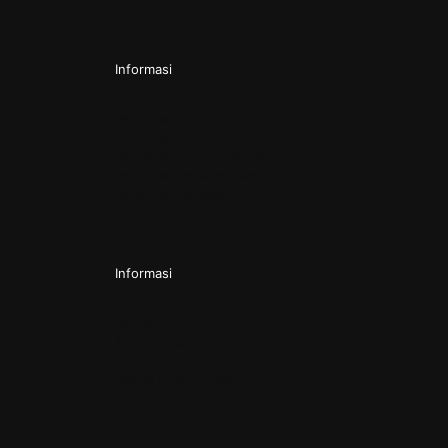
Informasi
Pendirian CV
Pendirian PT
Pendirian PT Perorangan
Pendirian Perkumpulan
Pendirian Yayasan
Informasi
Kontak
Tentang Kami
Kebijakan Privasi
Syarat & Ketentuan