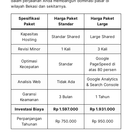
dalam perjalanan Anda membangun dominasi pasar di
wilayah Bekasi dan sekitarnya.
Spesifikasi
Harga Paket
Harga Paket
Paket
Standar
Large
Kapasitas
Standar Shared
Large Shared
Hosting
Revisi Minor
1 Kali
3 Kali
Google
Optimasi
Standar
PageSpeed di
Kecepatan
atas 80 persen
Google Analytics
Analisis Web
Tidak Ada
& Search Console
Garansi
3 Bulan
1 Tahun
Keamanan
Investasi Biaya
Rp 1.597.000
Rp 1.931.000
Perpanjangan
Rp 750.000
Rp 950.000
Tahunan