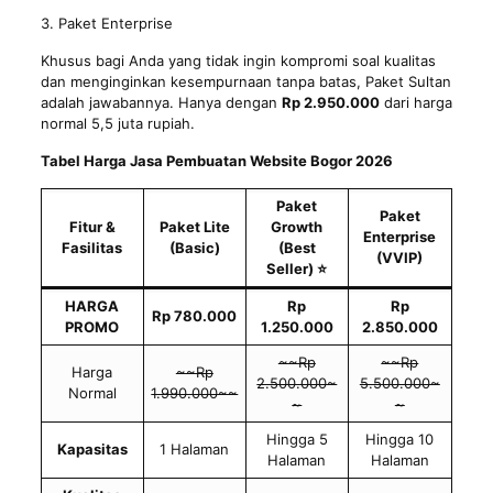
3. Paket Enterprise
Khusus bagi Anda yang tidak ingin kompromi soal kualitas
dan menginginkan kesempurnaan tanpa batas, Paket Sultan
adalah jawabannya. Hanya dengan
Rp 2.950.000
dari harga
normal 5,5 juta rupiah.
Tabel Harga Jasa Pembuatan Website Bogor 2026
Paket
Paket
Fitur &
Paket Lite
Growth
Enterprise
Fasilitas
(Basic)
(Best
(VVIP)
Seller) ⭐
HARGA
Rp
Rp
Rp 780.000
PROMO
1.250.000
2.850.000
~~Rp
~~Rp
Harga
~~Rp
2.500.000~
5.500.000~
Normal
1.990.000~~
~
~
Hingga 5
Hingga 10
Kapasitas
1 Halaman
Halaman
Halaman