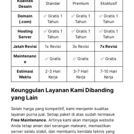
Kualitas
Standar
Premium
Eksklusif
Desain
Domain
✅ Gratis 1
✅ Gratis 1
✅ Gratis 1
(.com)
Tahun
Tahun
Tahun
Hosting
✅ Gratis 1
✅ Gratis 1
✅ Gratis 1
Server
Tahun
Tahun
Tahun
Jatah Revisi
1x Revisi
3x Revisi
7x Revisi
Maintenanc
✅ Gratis
✅ Gratis
✅ Gratis
e
Estimasi
2-3 Hari
3-7 Hari
7-10 Hari
Waktu
Kerja
Kerja
Kerja
Keunggulan Layanan Kami Dibanding
yang Lain
Selain harga yang kompetitif, kami menjamin kualitas
layanan purna jual. Setiap paket di atas sudah termasuk
Free Maintenance
. Artinya kami akan menjaga website
Anda tetap aman dari serangan
malware
, memastikan
server selalu stabil, dan membantu kendala teknis yang