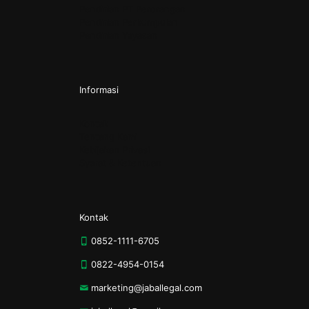
Pendirian PT Perorangan
Pendirian Perkumpulan
Pendirian Yayasan
Informasi
Kontak
Tentang Kami
Kebijakan Privasi
Syarat & Ketentuan
Kontak
0852-1111-6705
0822-4954-0154
marketing@jaballegal.com