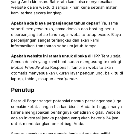
yang Anda kirimkan. Rata-rata kami bisa menyelesaikan
website dalam waktu 3 sampai 7 hari kerja setelah materi
kami terima secara lengkap.
Apakah ada biaya perpanjangan tahun depan?
Ya, sama
seperti menyewa ruko, nama domain dan hosting perlu
diperpanjang setiap tahun agar website tetap
online
. Biaya
perpanjangan sangat terjangkau dan akan kami
informasikan transparan sebelum jatuh tempo.
Apakah website ini ramah untuk dibuka di HP?
Tentu saja.
Semua desain yang kami buat sudah mengusung teknologi
Mobile Friendly
atau Responsif. Tampilan website akan
otomatis menyesuaikan ukuran layar pengunjung, baik itu di
laptop, tablet, maupun
smartphone
.
Penutup
Pasar di Bogor sangat potensial namun persaingannya juga
semakin ketat. Jangan biarkan bisnis Anda tertinggal hanya
karena mengabaikan pentingnya kehadiran digital. Website
adalah investasi jangka panjang yang akan bekerja 24 jam
untuk mendatangkan omzet bagi Anda.
Segera amankan nama domain impian Anda dan miliki