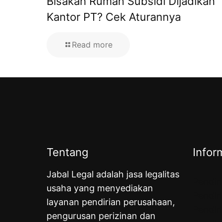
Bisakah Rumah Subsidi Dijadikan
Kantor PT? Cek Aturannya
Read more
Tentang
Infor
Jabal Legal adalah jasa legalitas
Pendir
usaha yang menyediakan
Pendir
layanan pendirian perusahaan,
Pendir
pengurusan perizinan dan