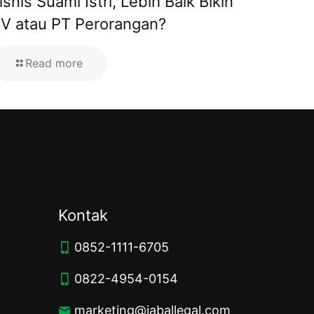
isnis Suami Istri, Lebih Baik Bikin
V atau PT Perorangan?
Read more
Kontak
0852-1111-6705
0822-4954-0154
marketing@jaballegal.com