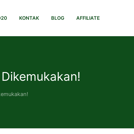
020
KONTAK
BLOG
AFFILIATE
g Dikemukakan!
ikemukakan!