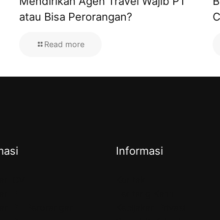
Mendirikan Agen Travel Wajib PT
B
atau Bisa Perorangan?
C
Read more
masi
Informasi
ian CV
Kontak
ian PT
Tentang Kami
ian PT Perorangan
Kebijakan Privasi