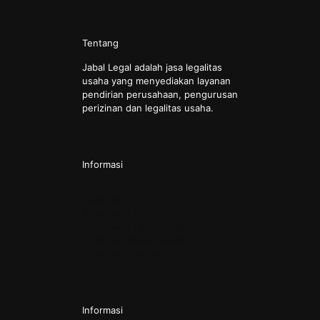
Tentang
Jabal Legal adalah jasa legalitas
usaha yang menyediakan layanan
pendirian perusahaan, pengurusan
perizinan dan legalitas usaha.
Informasi
Pendirian CV
Pendirian PT
Pendirian PT Perorangan
Pendirian Perkumpulan
Pendirian Yayasan
Informasi