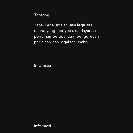
Tentang
Jabal Legal adalah jasa legalitas
usaha yang menyediakan layanan
pendirian perusahaan, pengurusan
perizinan dan legalitas usaha.
Informasi
Pendirian CV
Pendirian PT
Pendirian PT Perorangan
Pendirian Perkumpulan
Pendirian Yayasan
Informasi