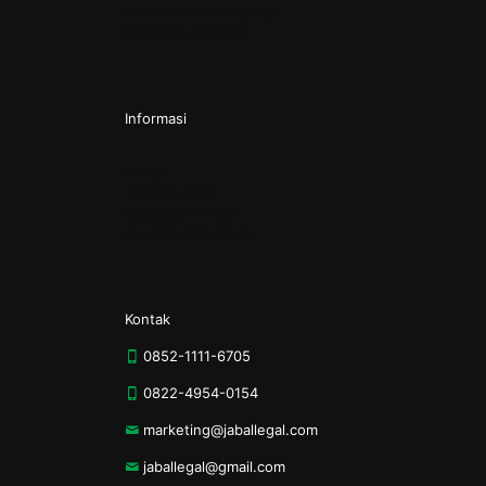
Pendirian Perkumpulan
Pendirian Yayasan
Informasi
Kontak
Tentang Kami
Kebijakan Privasi
Syarat & Ketentuan
Kontak
0852-1111-6705
0822-4954-0154
marketing@jaballegal.com
jaballegal@gmail.com