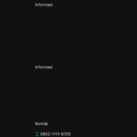
Informasi
Pendirian CV
Pendirian PT
Pendirian PT Perorangan
Pendirian Perkumpulan
Pendirian Yayasan
Informasi
Kontak
Tentang Kami
Kebijakan Privasi
Syarat & Ketentuan
Kontak
0852-1111-6705