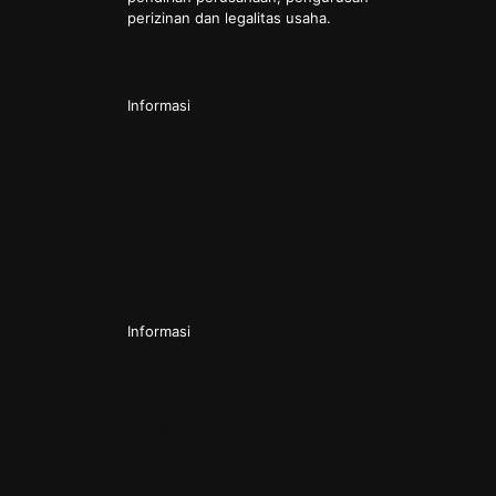
perizinan dan legalitas usaha.
Informasi
Pendirian CV
Pendirian PT
Pendirian PT Perorangan
Pendirian Perkumpulan
Pendirian Yayasan
Informasi
Kontak
Tentang Kami
Kebijakan Privasi
Syarat & Ketentuan