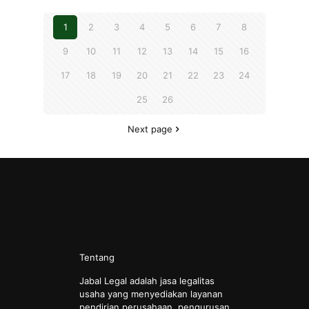
1
2
3
4
5
6
7
8
9
10
11
12
13
14
15
16
17
18
19
20
21
22
23
24
25
26
Next page
Tentang
Jabal Legal adalah jasa legalitas
usaha yang menyediakan layanan
pendirian perusahaan, pengurusan