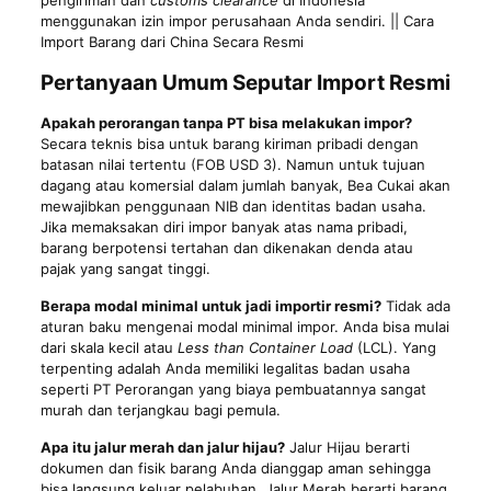
pengiriman dan
customs clearance
di Indonesia
menggunakan izin impor perusahaan Anda sendiri. || Cara
Import Barang dari China Secara Resmi
Pertanyaan Umum Seputar Import Resmi
Apakah perorangan tanpa PT bisa melakukan impor?
Secara teknis bisa untuk barang kiriman pribadi dengan
batasan nilai tertentu (FOB USD 3). Namun untuk tujuan
dagang atau komersial dalam jumlah banyak, Bea Cukai akan
mewajibkan penggunaan NIB dan identitas badan usaha.
Jika memaksakan diri impor banyak atas nama pribadi,
barang berpotensi tertahan dan dikenakan denda atau
pajak yang sangat tinggi.
Berapa modal minimal untuk jadi importir resmi?
Tidak ada
aturan baku mengenai modal minimal impor. Anda bisa mulai
dari skala kecil atau
Less than Container Load
(LCL). Yang
terpenting adalah Anda memiliki legalitas badan usaha
seperti PT Perorangan yang biaya pembuatannya sangat
murah dan terjangkau bagi pemula.
Apa itu jalur merah dan jalur hijau?
Jalur Hijau berarti
dokumen dan fisik barang Anda dianggap aman sehingga
bisa langsung keluar pelabuhan. Jalur Merah berarti barang