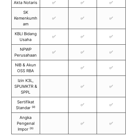
Akta Notaris
✅
✅
✅
SK
Kemenkumh
✅
✅
✅
am
KBLI Bidang
✅
✅
✅
Usaha
NPWP
✅
✅
✅
Perusahaan
NIB & Akun
✅
✅
OSS RBA
Izin K3L,
SPUMKTR &
✅
✅
SPPL
Sertifikat
✅
✅
Standar ⁽²⁾
Angka
Pengenal
✅
✅
Impor ⁽³⁾