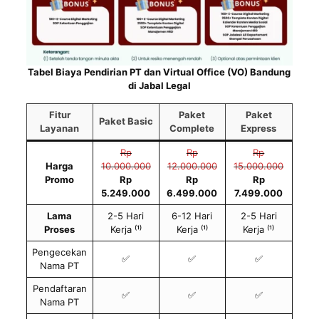
Tabel Biaya Pendirian PT dan Virtual Office (VO) Bandung
di Jabal Legal
Fitur
Paket
Paket
Paket Basic
Layanan
Complete
Express
Rp
Rp
Rp
Harga
10.000.000
12.000.000
15.000.000
Promo
Rp
Rp
Rp
5.249.000
6.499.000
7.499.000
Lama
2-5 Hari
6-12 Hari
2-5 Hari
Proses
Kerja ⁽¹⁾
Kerja ⁽¹⁾
Kerja ⁽¹⁾
Pengecekan
✅
✅
✅
Nama PT
Pendaftaran
✅
✅
✅
Nama PT