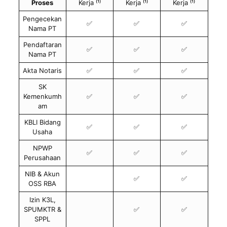
Proses
Kerja ⁽¹⁾
Kerja ⁽¹⁾
Kerja ⁽¹⁾
Pengecekan
✅
✅
✅
Nama PT
Pendaftaran
✅
✅
✅
Nama PT
Akta Notaris
✅
✅
✅
SK
Kemenkumh
✅
✅
✅
am
KBLI Bidang
✅
✅
✅
Usaha
NPWP
✅
✅
✅
Perusahaan
NIB & Akun
✅
✅
OSS RBA
Izin K3L,
SPUMKTR &
✅
✅
SPPL