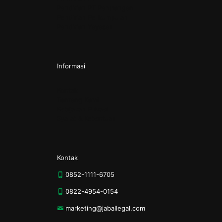
Pendirian PT Perorangan
Pendirian Perkumpulan
Pendirian Yayasan
Informasi
Kontak
Tentang Kami
Kebijakan Privasi
Syarat & Ketentuan
Kontak
0852-1111-6705
0822-4954-0154
marketing@jaballegal.com