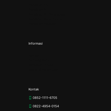
Pendirian CV
Pendirian PT
Pendirian PT Perorangan
Pendirian Perkumpulan
Pendirian Yayasan
Informasi
Kontak
Tentang Kami
Kebijakan Privasi
Syarat & Ketentuan
Kontak
0852-1111-6705
0822-4954-0154