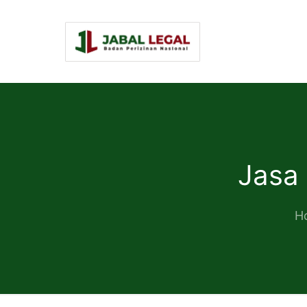
Jasa
H