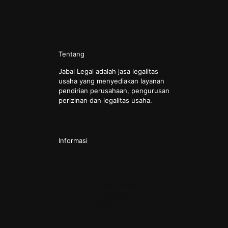
Tentang
Jabal Legal adalah jasa legalitas
usaha yang menyediakan layanan
pendirian perusahaan, pengurusan
perizinan dan legalitas usaha.
Informasi
Pendirian CV
Pendirian PT
Pendirian PT Perorangan
Pendirian Perkumpulan
Pendirian Yayasan