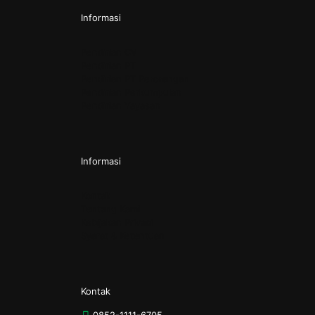
Informasi
Pendirian CV
Pendirian PT
Pendirian PT Perorangan
Pendirian Perkumpulan
Pendirian Yayasan
Informasi
Kontak
Tentang Kami
Kebijakan Privasi
Syarat & Ketentuan
Kontak
0852-1111-6705