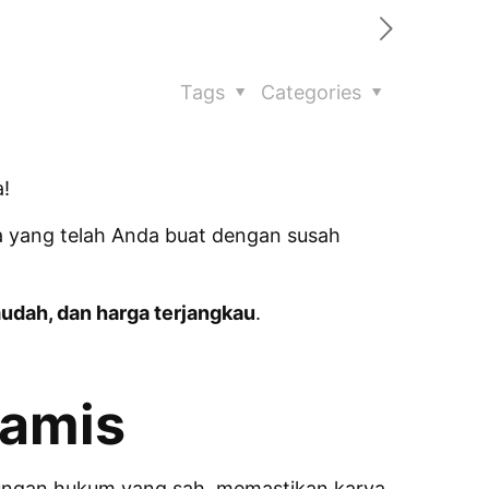
Tags
Categories
!
rya yang telah Anda buat dengan susah
udah, dan harga terjangkau
.
iamis
ndungan hukum yang sah, memastikan karya