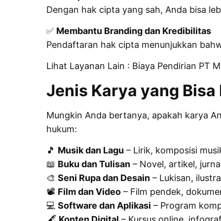
Dengan hak cipta yang sah, Anda bisa le
✅
Membantu Branding dan Kredibilitas
Pendaftaran hak cipta menunjukkan bahwa
Lihat Layanan Lain :
Biaya Pendirian PT 
Jenis Karya yang Bisa
Mungkin Anda bertanya, apakah karya Anda
hukum:
🎵
Musik dan Lagu
– Lirik, komposisi mus
📖
Buku dan Tulisan
– Novel, artikel, jurna
🎨
Seni Rupa dan Desain
– Lukisan, ilustra
📽
Film dan Video
– Film pendek, dokumen
💻
Software dan Aplikasi
– Program komput
🖋
Konten Digital
– Kursus online, infograf