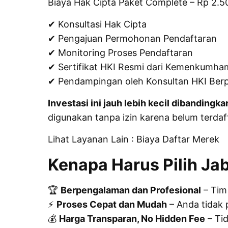
Biaya Hak Cipta Paket Complete – Rp 2.5
✔ Konsultasi Hak Cipta
✔ Pengajuan Permohonan Pendaftaran
✔ Monitoring Proses Pendaftaran
✔ Sertifikat HKI Resmi dari Kemenkumha
✔ Pendampingan oleh Konsultan HKI Be
Investasi ini jauh lebih kecil dibandingk
digunakan tanpa izin karena belum terdaf
Lihat Layanan Lain :
Biaya Daftar Merek
Kenapa Harus Pilih Jab
🏆
Berpengalaman dan Profesional
– Tim
⚡
Proses Cepat dan Mudah
– Anda tidak p
💰
Harga Transparan, No Hidden Fee
– Tid