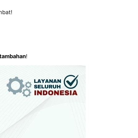
mbat!
a tambahan
!