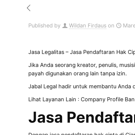
Published by
Wildan Firdaus
on
Mare
Jasa Legalitas
– Jasa Pendaftaran Hak Cip
Jika Anda seorang kreator, penulis, musis
payah digunakan orang lain tanpa izin.
Jabal Legal hadir untuk membantu Anda
Lihat Layanan Lain :
Company Profile Ba
Jasa Pendafta
Dengan jasa pendaftaran hak cipta di Ci