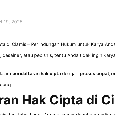
t 19, 2025
ta di Ciamis – Perlindungan Hukum untuk Karya Anda
i, desainer, atau pebisnis, tentu Anda tidak ingin ka
 dalam
pendaftaran hak cipta
dengan
proses cepat, m
ndung
ran Hak Cipta di C
amis dari Jabal Legal, Anda bisa mendapatkan perli