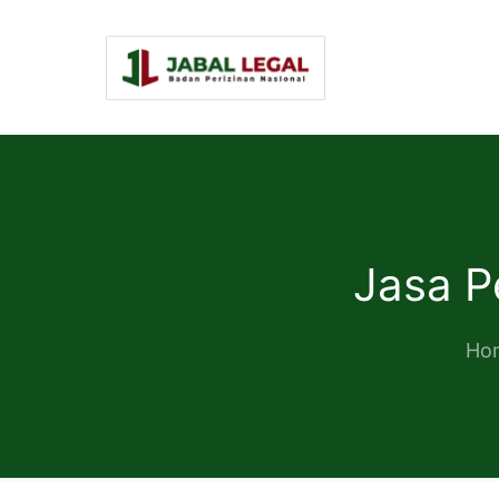
Jasa P
Ho