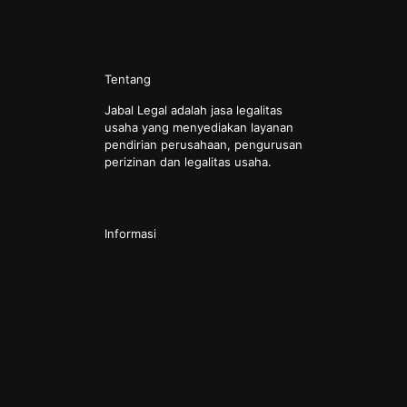
Tentang
Jabal Legal adalah jasa legalitas
usaha yang menyediakan layanan
pendirian perusahaan, pengurusan
perizinan dan legalitas usaha.
Informasi
Pendirian CV
Pendirian PT
Pendirian PT Perorangan
Pendirian Perkumpulan
Pendirian Yayasan