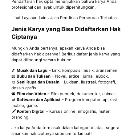
Pendaftaran hak cipta menunjukkan bahwa karya Anda
profesional dan layak untuk diperhitungkan.
Lihat Layanan Lain :
Jasa Pendirian Perseroan Terbatas
Jenis Karya yang Bisa Didaftarkan Hak
Ciptanya
Mungkin Anda bertanya, apakah karya Anda bisa
didaftarkan hak ciptanya? Berikut daftar jenis karya yang
dapat dilindungi secara hukum:
🎵
Musik dan Lagu
– Lirik, komposisi musik, aransemen.
📖
Buku dan Tulisan
– Novel, artikel, jurnal, eBook.
🎨
Seni Rupa dan Desain
– Lukisan, ilustrasi, fotografi,
desain grafis.
📽
Film dan Video
– Film pendek, dokumenter, animasi.
💻
Software dan Aplikasi
– Program komputer, aplikasi
mobile, game.
🖋
Konten Digital
– Kursus online, infografis, materi
branding.
Jika karya Anda termasuk dalam kategori di atas, segera
amankan hak ciptanya sebelum terlambat!