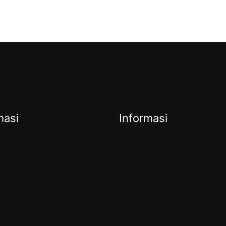
masi
Informasi
ian CV
Kontak
ian PT
Tentang Kami
ian PT Perorangan
Kebijakan Privasi
ian Perkumpulan
Syarat & Ketentuan
ian Yayasan