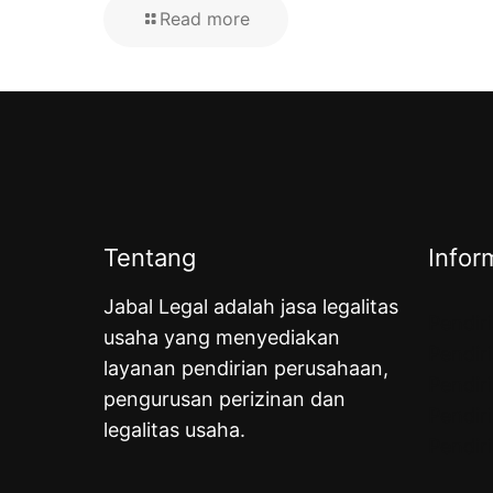
Read more
Tentang
Infor
Jabal Legal adalah jasa legalitas
Pendir
usaha yang menyediakan
Pendir
layanan pendirian perusahaan,
Pendir
pengurusan perizinan dan
Pendir
legalitas usaha.
Pendir