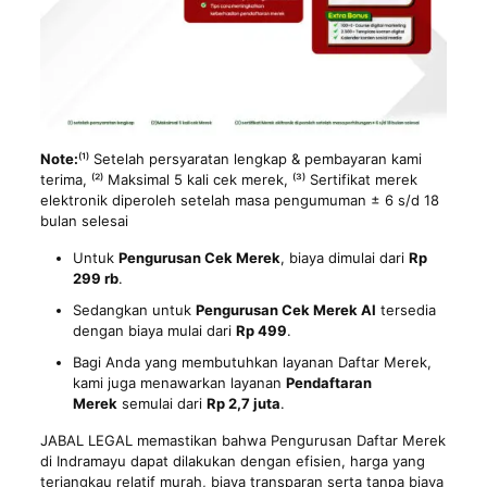
Note:
⁽¹⁾ Setelah persyaratan lengkap & pembayaran kami
terima, ⁽²⁾ Maksimal 5 kali cek merek, ⁽³⁾ Sertifikat merek
elektronik diperoleh setelah masa pengumuman ± 6 s/d 18
bulan selesai
Untuk
Pengurusan Cek Merek
, biaya dimulai dari
Rp
299 rb
.
Sedangkan untuk
Pengurusan Cek Merek AI
tersedia
dengan biaya mulai dari
Rp 499
.
Bagi Anda yang membutuhkan layanan Daftar Merek,
kami juga menawarkan layanan
Pendaftaran
Merek
semulai dari
Rp 2,7 juta
.
JABAL LEGAL memastikan bahwa Pengurusan Daftar Merek
di Indramayu dapat dilakukan dengan efisien, harga yang
terjangkau relatif murah, biaya transparan serta tanpa biaya