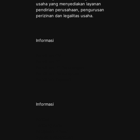
usaha yang menyediakan layanan
pendirian perusahaan, pengurusan
perizinan dan legalitas usaha.
Informasi
Pendirian CV
Pendirian PT
Pendirian PT Perorangan
Pendirian Perkumpulan
Pendirian Yayasan
Informasi
Kontak
Tentang Kami
Kebijakan Privasi
Syarat & Ketentuan