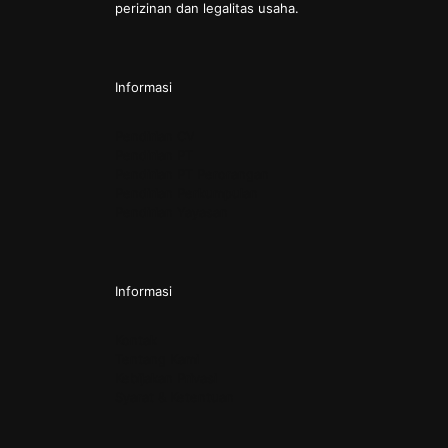
perizinan dan legalitas usaha.
Informasi
Pendirian CV
Pendirian PT
Pendirian PT Perorangan
Pendirian Perkumpulan
Pendirian Yayasan
Informasi
Kontak
Tentang Kami
Kebijakan Privasi
Syarat & Ketentuan