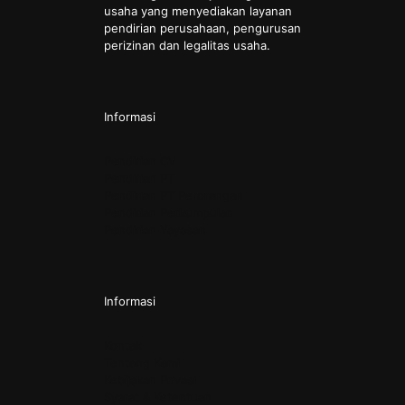
usaha yang menyediakan layanan
pendirian perusahaan, pengurusan
perizinan dan legalitas usaha.
Informasi
Pendirian CV
Pendirian PT
Pendirian PT Perorangan
Pendirian Perkumpulan
Pendirian Yayasan
Informasi
Kontak
Tentang Kami
Kebijakan Privasi
Syarat & Ketentuan