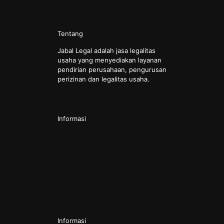
Tentang
Jabal Legal adalah jasa legalitas
usaha yang menyediakan layanan
pendirian perusahaan, pengurusan
perizinan dan legalitas usaha.
Informasi
Pendirian CV
Pendirian PT
Pendirian PT Perorangan
Pendirian Perkumpulan
Pendirian Yayasan
Informasi