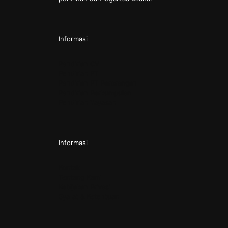
Informasi
Pendirian CV
Pendirian PT
Pendirian PT Perorangan
Pendirian Perkumpulan
Pendirian Yayasan
Informasi
Kontak
Tentang Kami
Kebijakan Privasi
Syarat & Ketentuan