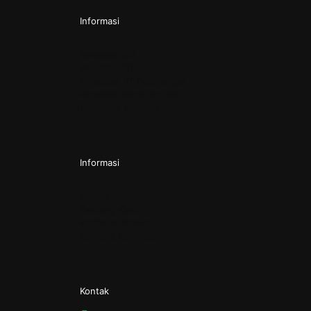
Informasi
Pendirian CV
Pendirian PT
Pendirian PT Perorangan
Pendirian Perkumpulan
Pendirian Yayasan
Informasi
Kontak
Tentang Kami
Kebijakan Privasi
Syarat & Ketentuan
Kontak