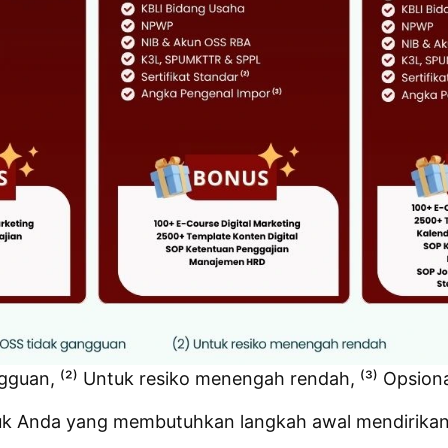
gguan, ⁽²⁾ Untuk resiko menengah rendah, ⁽³⁾ Opsiona
uk Anda yang membutuhkan langkah awal mendirikan