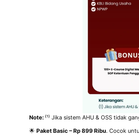
Note:
⁽¹⁾ Jika sistem AHU & OSS tidak gan
🌟
Paket Basic – Rp 899 Ribu
. Cocok unt