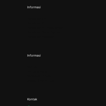
Informasi
Pendirian CV
Pendirian PT
Pendirian PT Perorangan
Pendirian Perkumpulan
Pendirian Yayasan
Informasi
Kontak
Tentang Kami
Kebijakan Privasi
Syarat & Ketentuan
Kontak