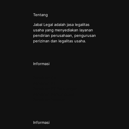
Tentang
Jabal Legal adalah jasa legalitas
usaha yang menyediakan layanan
pendirian perusahaan, pengurusan
perizinan dan legalitas usaha.
Informasi
Pendirian CV
Pendirian PT
Pendirian PT Perorangan
Pendirian Perkumpulan
Pendirian Yayasan
Informasi