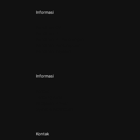
Informasi
Pendirian CV
Pendirian PT
Pendirian PT Perorangan
Pendirian Perkumpulan
Pendirian Yayasan
Informasi
Kontak
Tentang Kami
Kebijakan Privasi
Syarat & Ketentuan
Kontak