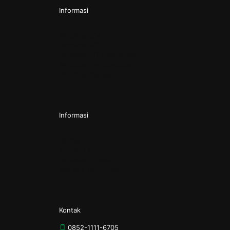
Informasi
Pendirian CV
Pendirian PT
Pendirian PT Perorangan
Pendirian Perkumpulan
Pendirian Yayasan
Informasi
Kontak
Tentang Kami
Kebijakan Privasi
Syarat & Ketentuan
Kontak
0852-1111-6705