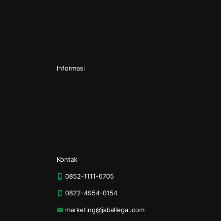
Pendirian PT
Pendirian PT Perorangan
Pendirian Perkumpulan
Pendirian Yayasan
Informasi
Kontak
Tentang Kami
Kebijakan Privasi
Syarat & Ketentuan
Kontak
0852-1111-6705
0822-4954-0154
marketing@jaballegal.com