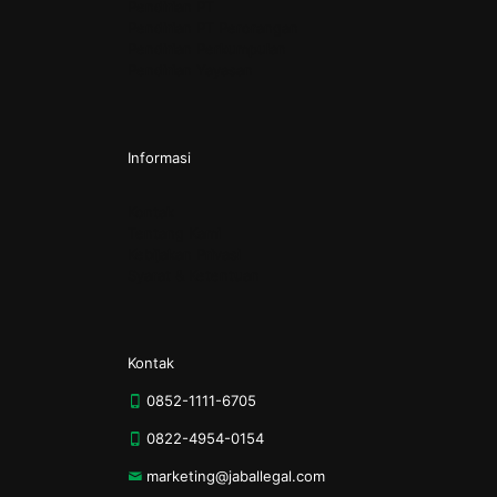
Pendirian PT
Pendirian PT Perorangan
Pendirian Perkumpulan
Pendirian Yayasan
Informasi
Kontak
Tentang Kami
Kebijakan Privasi
Syarat & Ketentuan
Kontak
0852-1111-6705
0822-4954-0154
marketing@jaballegal.com