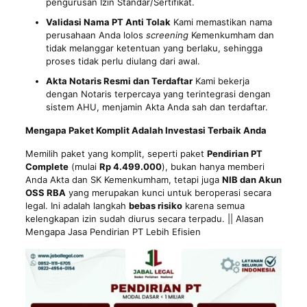
pengurusan Izin Standar/Sertifikat.
Validasi Nama PT Anti Tolak
Kami memastikan nama
perusahaan Anda lolos
screening
Kemenkumham dan
tidak melanggar ketentuan yang berlaku, sehingga
proses tidak perlu diulang dari awal.
Akta Notaris Resmi dan Terdaftar
Kami bekerja
dengan Notaris terpercaya yang terintegrasi dengan
sistem AHU, menjamin Akta Anda sah dan terdaftar.
Mengapa Paket Komplit Adalah Investasi Terbaik Anda
Memilih paket yang komplit, seperti paket
Pendirian PT
Complete
(mulai
Rp 4.499.000
), bukan hanya memberi
Anda Akta dan SK Kemenkumham, tetapi juga
NIB dan Akun
OSS RBA
yang merupakan kunci untuk beroperasi secara
legal. Ini adalah langkah
bebas risiko
karena semua
kelengkapan izin sudah diurus secara terpadu. || Alasan
Mengapa Jasa Pendirian PT Lebih Efisien