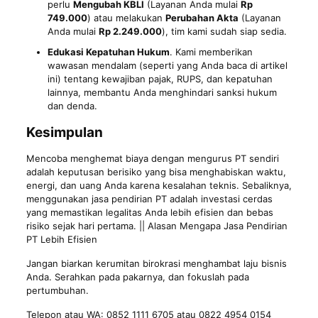
perlu
Mengubah KBLI
(Layanan Anda mulai
Rp
749.000
) atau melakukan
Perubahan Akta
(Layanan
Anda mulai
Rp 2.249.000
), tim kami sudah siap sedia.
Edukasi Kepatuhan Hukum
. Kami memberikan
wawasan mendalam (seperti yang Anda baca di artikel
ini) tentang kewajiban pajak, RUPS, dan kepatuhan
lainnya, membantu Anda menghindari sanksi hukum
dan denda.
Kesimpulan
Mencoba menghemat biaya dengan mengurus PT sendiri
adalah keputusan berisiko yang bisa menghabiskan waktu,
energi, dan uang Anda karena kesalahan teknis. Sebaliknya,
menggunakan jasa pendirian PT adalah investasi cerdas
yang memastikan legalitas Anda lebih efisien dan bebas
risiko sejak hari pertama. || Alasan Mengapa Jasa Pendirian
PT Lebih Efisien
Jangan biarkan kerumitan birokrasi menghambat laju bisnis
Anda. Serahkan pada pakarnya, dan fokuslah pada
pertumbuhan.
Telepon atau WA: 0852 1111 6705 atau 0822 4954 0154