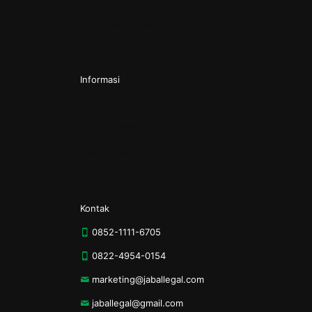
Pendirian Perkumpulan
Pendirian Yayasan
Informasi
Kontak
Tentang Kami
Kebijakan Privasi
Syarat & Ketentuan
Kontak
0852-1111-6705
0822-4954-0154
marketing@jaballegal.com
jaballegal@gmail.com