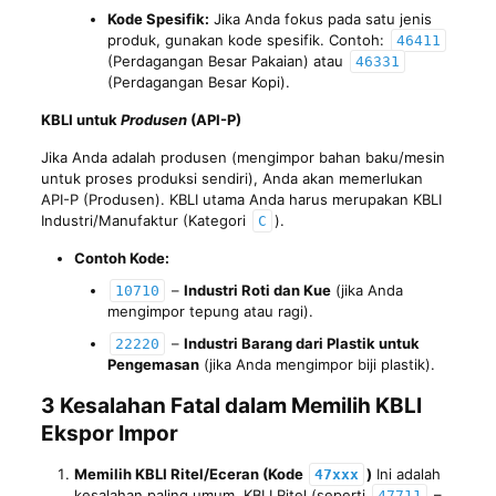
Kode Spesifik:
Jika Anda fokus pada satu jenis
produk, gunakan kode spesifik. Contoh:
46411
(Perdagangan Besar Pakaian) atau
46331
(Perdagangan Besar Kopi).
KBLI untuk
Produsen
(API-P)
Jika Anda adalah produsen (mengimpor bahan baku/mesin
untuk proses produksi sendiri), Anda akan memerlukan
API-P (Produsen). KBLI utama Anda harus merupakan KBLI
Industri/Manufaktur (Kategori
).
C
Contoh Kode:
–
Industri Roti dan Kue
(jika Anda
10710
mengimpor tepung atau ragi).
–
Industri Barang dari Plastik untuk
22220
Pengemasan
(jika Anda mengimpor biji plastik).
3 Kesalahan Fatal dalam Memilih KBLI
Ekspor Impor
Memilih KBLI Ritel/Eceran (Kode
)
Ini adalah
47xxx
kesalahan paling umum. KBLI Ritel (seperti
–
47711