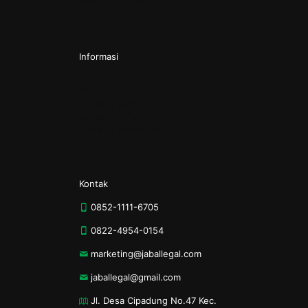
Pendirian Yayasan
Informasi
Kontak
Tentang Kami
Kebijakan Privasi
Syarat & Ketentuan
Kontak
0852-1111-6705
0822-4954-0154
marketing@jaballegal.com
jaballegal@gmail.com
Jl. Desa Cipadung No.47 Kec.