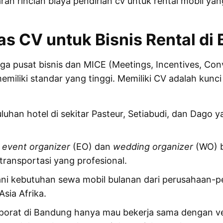
ran rincian
biaya pendirian cv
untuk rental mobil ya
as CV untuk Bisnis Rental di
ga pusat bisnis dan MICE (Meetings, Incentives, Conv
emiliki standar yang tinggi. Memiliki CV adalah kunc
uluhan hotel di sekitar Pasteur, Setiabudi, dan Dago
n
event organizer
(EO) dan
wedding organizer
(WO) b
ransportasi yang profesional.
ani kebutuhan sewa mobil bulanan dari perusahaan-pe
sia Afrika.
orporat di Bandung hanya mau bekerja sama dengan v