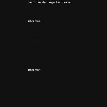
perizinan dan legalitas usaha.
Informasi
Pendirian CV
Pendirian PT
Pendirian PT Perorangan
Pendirian Perkumpulan
Pendirian Yayasan
Informasi
Kontak
Tentang Kami
Kebijakan Privasi
Syarat & Ketentuan