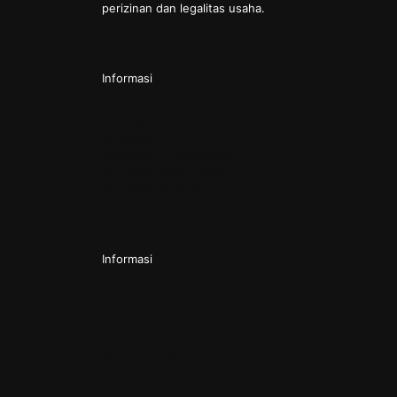
perizinan dan legalitas usaha.
Informasi
Pendirian CV
Pendirian PT
Pendirian PT Perorangan
Pendirian Perkumpulan
Pendirian Yayasan
Informasi
Kontak
Tentang Kami
Kebijakan Privasi
Syarat & Ketentuan