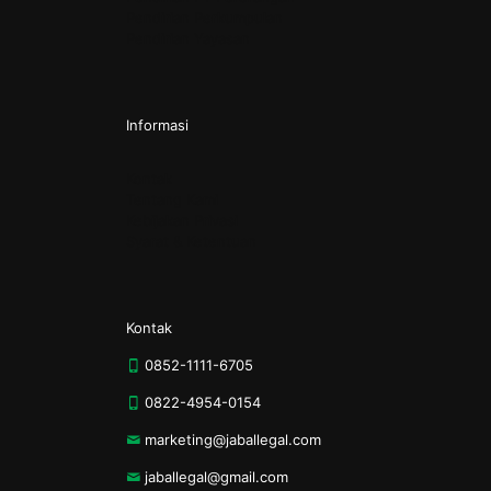
Pendirian Perkumpulan
Pendirian Yayasan
Informasi
Kontak
Tentang Kami
Kebijakan Privasi
Syarat & Ketentuan
Kontak
0852-1111-6705
0822-4954-0154
marketing@jaballegal.com
jaballegal@gmail.com