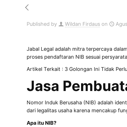
Published by
Wildan Firdaus
on
Agus
Jabal Legal adalah mitra terpercaya da
proses pendaftaran NIB sesuai persyarat
Artikel Terkait :
3 Golongan Ini Tidak Perl
Jasa Pembuata
Nomor Induk Berusaha (NIB) adalah identit
dari
legalitas usaha
karena mencakup fungs
Apa itu NIB?