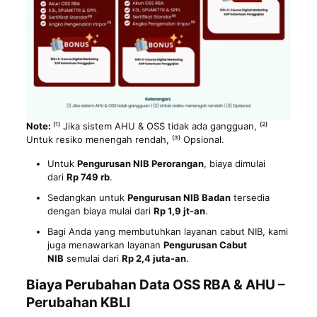
Note:
⁽¹⁾ Jika sistem AHU & OSS tidak ada gangguan, ⁽²⁾
Untuk resiko menengah rendah, ⁽³⁾ Opsional.
Untuk
Pengurusan NIB Perorangan
, biaya dimulai
dari
Rp 749 rb
.
Sedangkan untuk
Pengurusan NIB Badan
tersedia
dengan biaya mulai dari
Rp 1,9 jt-an
.
Bagi Anda yang membutuhkan layanan cabut NIB, kami
juga menawarkan layanan
Pengurusan Cabut
NIB
semulai dari
Rp 2,4 juta-an
.
Biaya Perubahan Data OSS RBA & AHU –
Perubahan KBLI