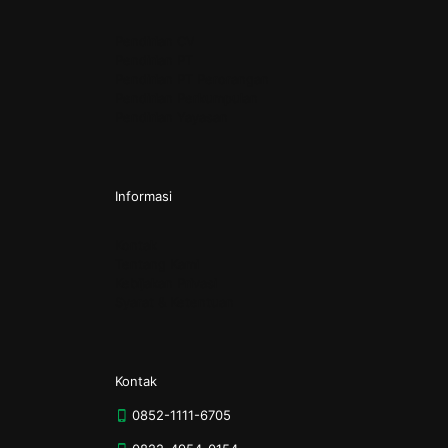
Pendirian CV
Pendirian PT
Pendirian PT Perorangan
Pendirian Perkumpulan
Pendirian Yayasan
Informasi
Kontak
Tentang Kami
Kebijakan Privasi
Syarat & Ketentuan
Kontak
0852-1111-6705