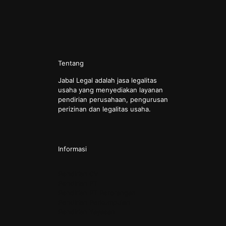
Tentang
Jabal Legal adalah jasa legalitas
usaha yang menyediakan layanan
pendirian perusahaan, pengurusan
perizinan dan legalitas usaha.
Informasi
Pendirian CV
Pendirian PT
Pendirian PT Perorangan
Pendirian Perkumpulan
Pendirian Yayasan