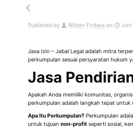
Published by
Wildan Firdaus
on
Juni
Jasa Izin
– Jabal Legal adalah mitra terp
perkumpulan sesuai persyaratan hukum y
Jasa Pendiria
Apakah Anda memiliki komunitas, organisa
perkumpulan adalah langkah tepat untuk 
Apa Itu Perkumpulan?
Perkumpulan adalah
untuk tujuan
non-profit
seperti sosial, k