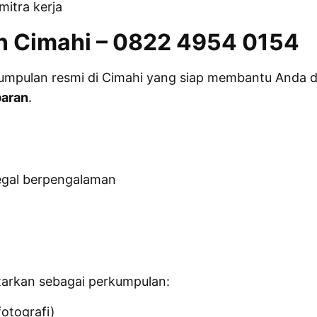
itra kerja
n Cimahi – 0822 4954 0154
kumpulan resmi di Cimahi yang siap membantu Anda da
paran
.
legal berpengalaman
ftarkan sebagai perkumpulan:
fotografi)