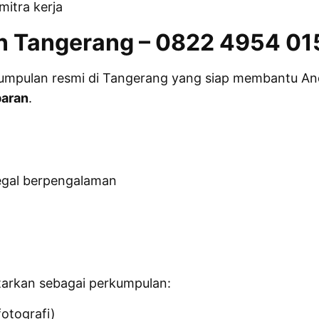
itra kerja
n Tangerang – 0822 4954 01
kumpulan resmi di Tangerang yang siap membantu And
paran
.
legal berpengalaman
ftarkan sebagai perkumpulan:
fotografi)