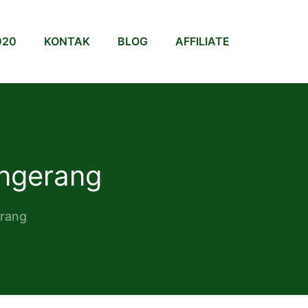
020
KONTAK
BLOG
AFFILIATE
angerang
erang