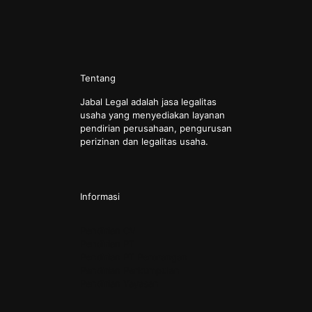
Tentang
Jabal Legal adalah jasa legalitas
usaha yang menyediakan layanan
pendirian perusahaan, pengurusan
perizinan dan legalitas usaha.
Informasi
Pendirian CV
Pendirian PT
Pendirian PT Perorangan
Pendirian Perkumpulan
Pendirian Yayasan